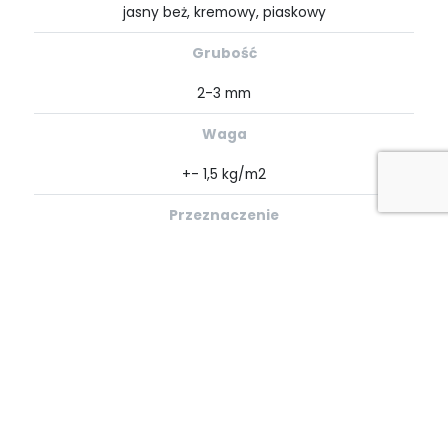
jasny beż, kremowy, piaskowy
Grubość
2-3 mm
Waga
+- 1,5 kg/m2
Przeznaczenie
ściany, sufity
Informacje dodatkowe
Stopień rozprzestrzeniania ognia:
NRO
( raport z
badań
wg PN-B-02867:2013-06 )
Klasyfikacja reakcji na ogień:
B s3 d0
( raport z
badań wg UNE EN 13501-1:2019 )