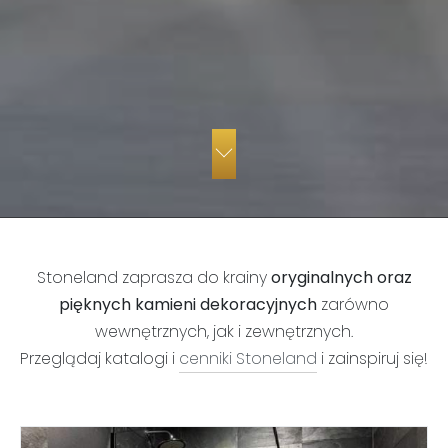
Stoneland zaprasza do krainy
oryginalnych oraz
pięknych kamieni dekoracyjnych
zarówno
wewnętrznych, jak i zewnętrznych.
Przeglądaj katalogi i
cenniki Stoneland
i zainspiruj się!