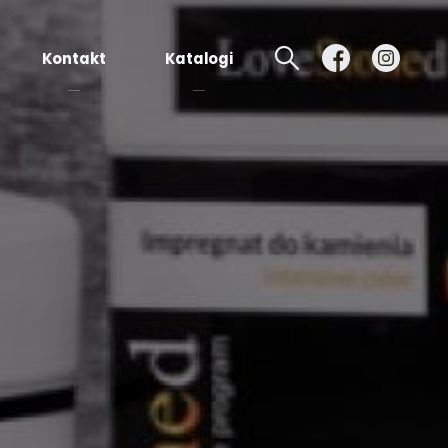
Kontakt
Katalogi
Płytki
granitowe
Elementy
kamienne
Kleje,