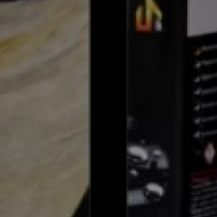
Outlet
lekcja
końcówki
kskluzywna
serii