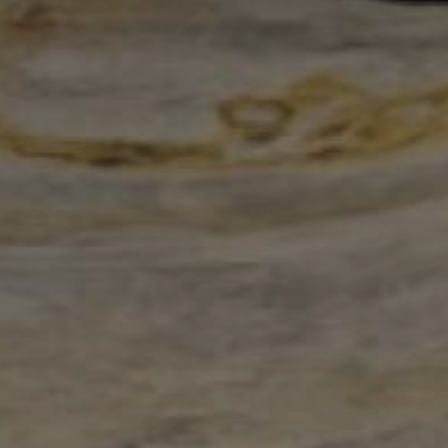
Okładziny
Ko
ścienne
e
dekoracyjne