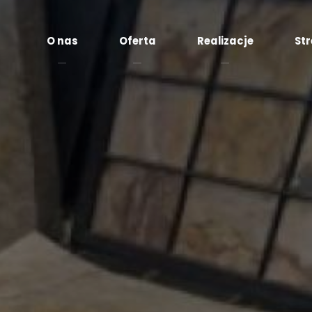
O nas
Oferta
Realizacje
Str
Fo
Fornir
k
kamienny
t
Płytki
Pł
marmurowe
w