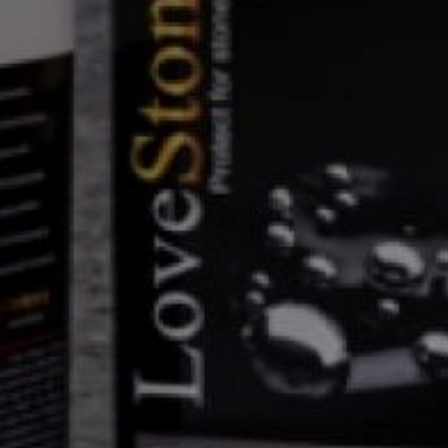
ochrona
i pielęgnacja
kamienia