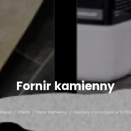
Fornir
kamienny
główna
Oferta
Fornir kamienny
Zestawy promocyjne w SUPER 