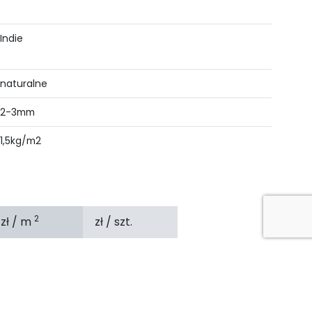
Indie
naturalne
2-3mm
1,5kg/m2
2
zł / m
zł / szt.