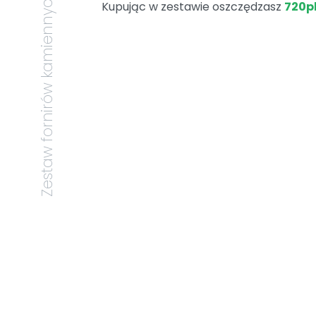
Zestaw fornirów kamiennych w niskiej cenie
Kupując w zestawie oszczędzasz
720pl