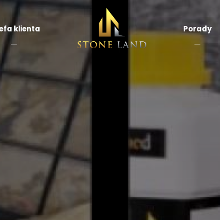
efa klienta
Porady
rnir
amienny
Płytki łupek
ransparentny
ytki
Mozaiki
apień
kamienne