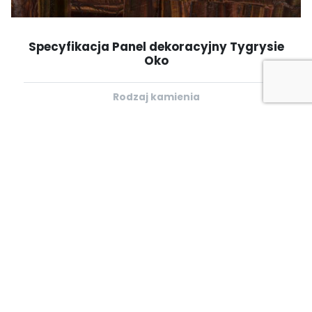
Specyfikacja Panel dekoracyjny Tygrysie
Oko
Rodzaj kamienia
kamien-polszlachetny
Nazwa
Tiger Eye
Kraj pochodzenia
RPA
Wykończenie
polerowane