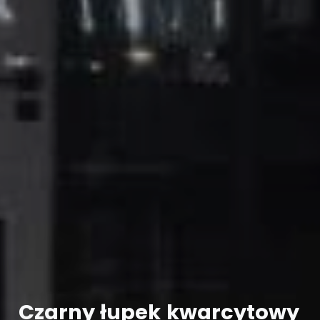
Czarny
łupek
kwarcytowy