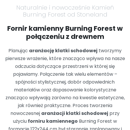
Naturalnie i nowocześnie Kamień
Burning Forest od Stoneland
Fornir kamienny Burning Forest w
połączeniu z drewnem
Planując
aranżację klatki schodowej
tworzymy
pierwsze wrażenie, które znacząco wpływa na nasze
odczucia dotyczące przestrzeni w której się
pojawiamy. Połączenie tak wielu elementów –
spójności stylistycznej, dobór odpowiednich
materiałów oraz dopasowanie kolorystyczne
znacząco wpływają zarówno na kwestie estetyczne,
jak również praktyczne. Proces tworzenia
nowoczesnej
aranżacji klatki schodowej
przy
użyciu
forniru
kamiennego
Burning Forest w
formacie 122x244 cm był starannie zaplanowany i