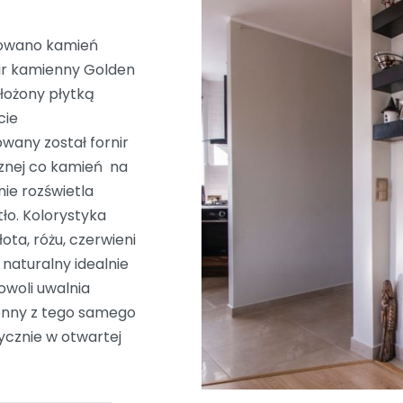
sowano kamień
nir kamienny Golden
łożony płytką
cie
wany został fornir
cznej co kamień na
ie rozświetla
tło. Kolorystyka
łota, różu, czerwieni
 naturalny idealnie
owoli uwalnia
ienny z tego samego
tycznie w otwartej