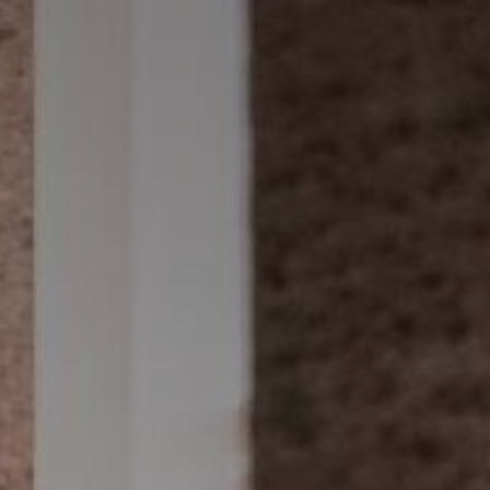
ochrona
i pielęgnacja
kamienia