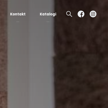
Kontakt
Katalogi
Płytki
granitowe
Elementy
kamienne
Kleje,