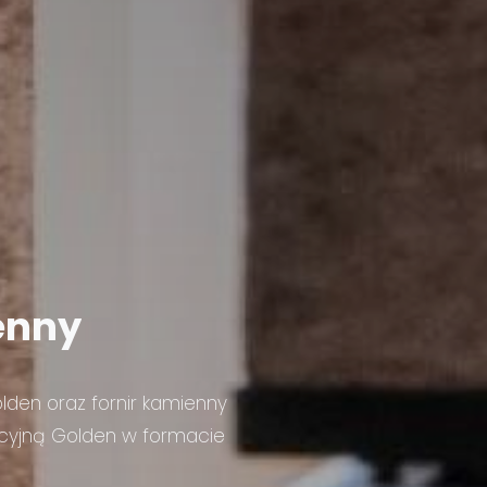
enny
den oraz fornir kamienny
acyjną Golden w formacie