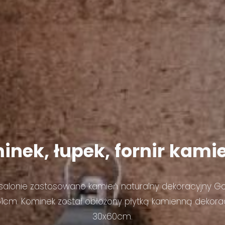
inek,
łupek,
fornir
kami
salonie zastosowano kamień naturalny dekoracyjny Gol
1cm. Kominek został obłożony płytką kamienną dekor
30x60cm.