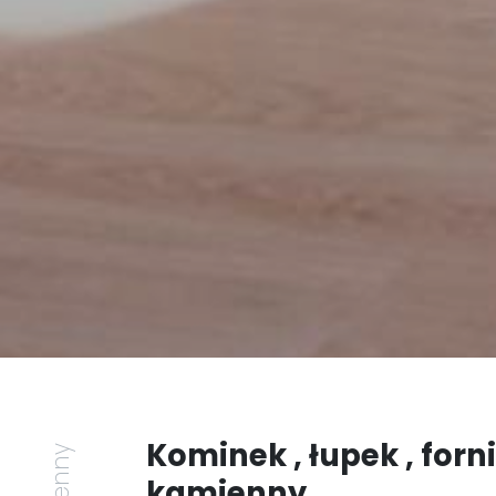
Kominek , łupek , forni
kamienny