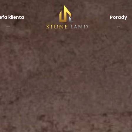
efa klienta
Porady
rnir
amienny
Płytki łupek
ransparentny
ytki
Mozaiki
apień
kamienne