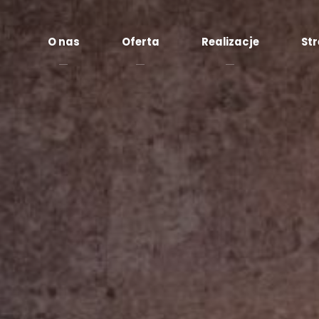
O nas
Oferta
Realizacje
Str
Fo
Fornir
k
kamienny
t
Płytki
Pł
marmurowe
w