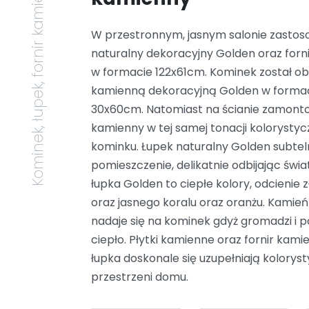
Kominek, łupek, fornir kamienny
W przestronnym, jasnym salonie zasto
naturalny dekoracyjny Golden oraz for
w formacie 122x61cm. Kominek został ob
kamienną dekoracyjną Golden w forma
30x60cm. Natomiast na ścianie zamonto
kamienny w tej samej tonacji kolorysty
kominku. Łupek naturalny Golden subteln
pomieszczenie, delikatnie odbijając świa
łupka Golden to ciepłe kolory, odcienie z
oraz jasnego koralu oraz oranżu. Kamień
nadaje się na kominek gdyż gromadzi i p
ciepło. Płytki kamienne oraz fornir kam
łupka doskonale się uzupełniają kolorys
przestrzeni domu.