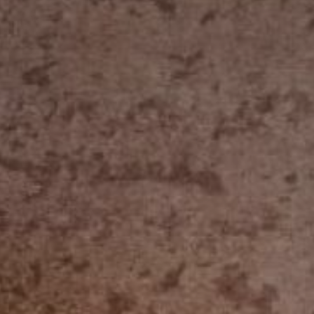
Outlet
lekcja
końcówki
kskluzywna
serii