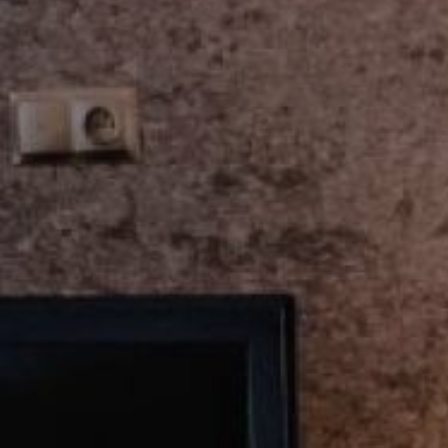
Okładziny
Ko
ścienne
e
dekoracyjne