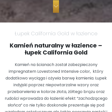
Łupek California Gold w łazience
Kamień naturalny w łazience –
łupek California Gold
Kamień na ścianach został zabezpieczony
impregnatem Lovestoned Intensive color, który
dodatkowo wyciąga i ożywia barwę kamienia. Łupek
indyjski poprzez niepowtarzalne wzory oraz
przebarwienia w kolorze złota, żółtego brązu oraz
rudości wprowadza do łazienki efekt “zachodzącego
słońca” co nie tylko doskonale prezentuje się pod
względem estetycznym ale także poprawia nastrój i