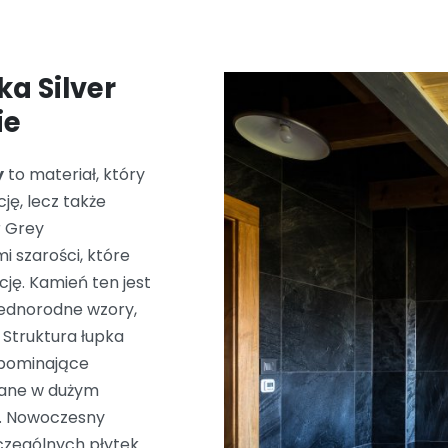
ka Silver
ie
y
to materiał, który
ję, lecz także
r Grey
i szarości, które
cję. Kamień ten jest
jednorodne wzory,
 Struktura łupka
ypominające
owane w dużym
t. Nowoczesny
zególnych płytek