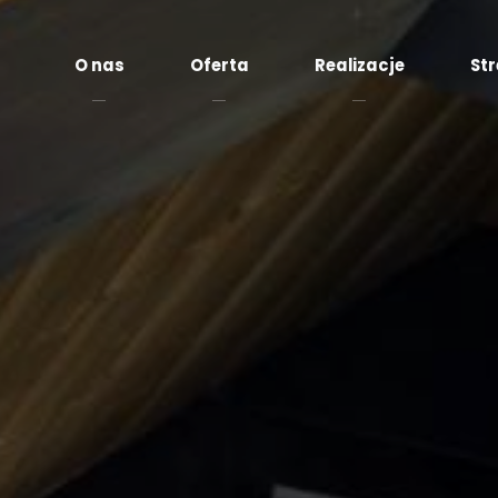
O nas
Oferta
Realizacje
Str
Fo
Fornir
k
kamienny
t
Płytki
Pł
marmurowe
w