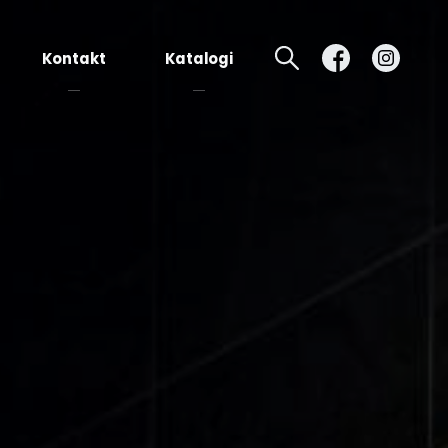
Kontakt
Katalogi
Płytki
granitowe
Elementy
kamienne
Kleje,