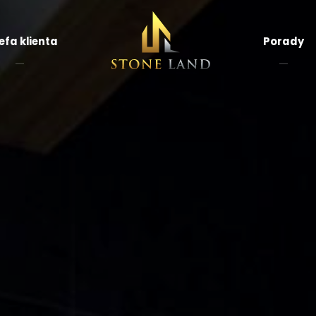
efa klienta
Porady
rnir
amienny
Płytki łupek
ransparentny
ytki
Mozaiki
apień
kamienne