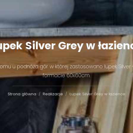
upek
Silver
Grey
w
łazien
domu u podnóża gór w której zastosowano łupek Silver
formacie 60x60cm.
Strona główna
Realizacje
Łupek Silver Grey w łazience