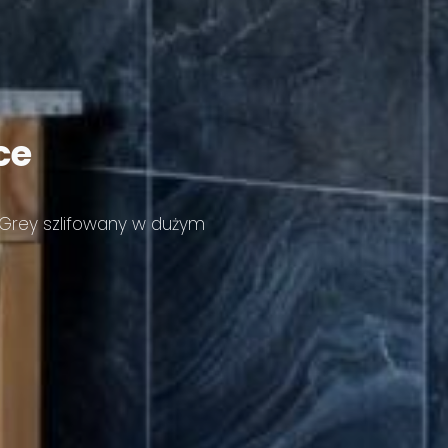
ce
 Grey szlifowany w dużym