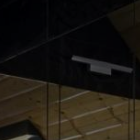
ochrona
i pielęgnacja
kamienia