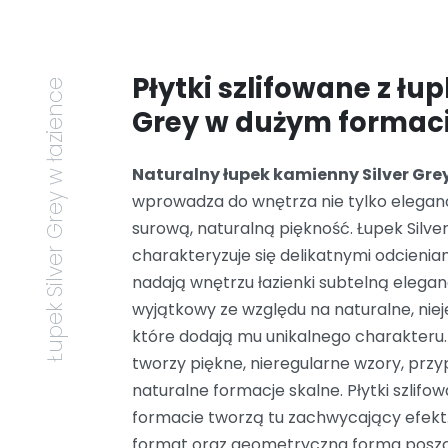
Płytki szlifowane z łup
Łupek Silver Grey w łazience
Grey w dużym formac
Naturalny łupek kamienny Silver Gre
wprowadza do wnętrza nie tylko eleganc
surową, naturalną piękność. Łupek Silve
charakteryzuje się delikatnymi odcieniam
nadają wnętrzu łazienki subtelną elegan
wyjątkowy ze względu na naturalne, nie
które dodają mu unikalnego charakteru.
tworzy piękne, nieregularne wzory, prz
naturalne formacje skalne. Płytki szlif
formacie tworzą tu zachwycający efek
format oraz geometryczna forma poszc