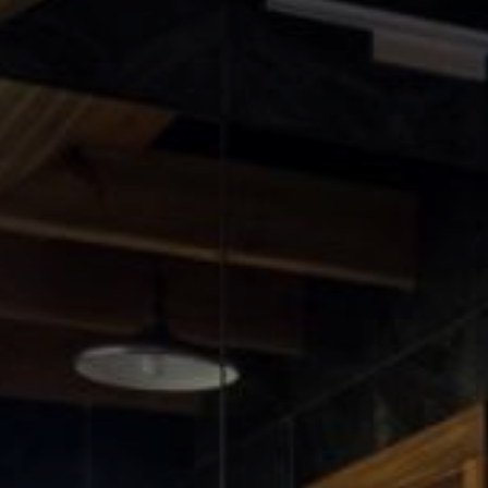
Okładziny
Ko
ścienne
e
dekoracyjne