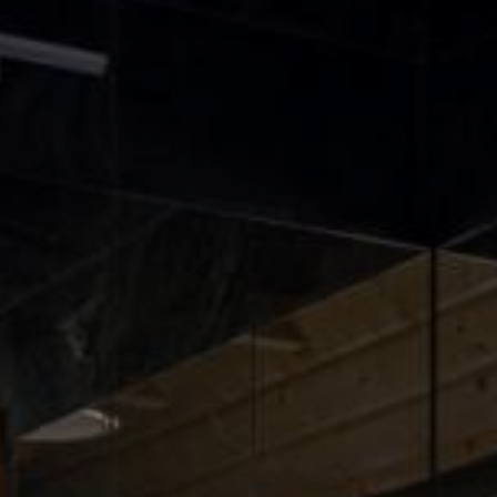
Outlet
lekcja
końcówki
kskluzywna
serii